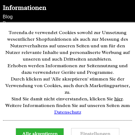
Informationen
Blog
Presse
Partner
Torenda.de verwendet Cookies sowohl zur Umsetzung
Versand und Zahlung
wesentlicher Shopfunktionen als auch zur Messung des
Bestellung wiederrufen
Nutzerverhaltens auf unseren Seiten und um für den
Nutzer relevante Inhalte und personaliserte Werbung auf
Kunden-Hotline
unseren und auch Drittseiten anzubieten.
(040) 244 249-49
Erhoben werden Informationen zur Seitennutzung und
Mo - Fr 08:00 - 18:00
dazu verwendeter Geräte und Programme.
Durch klicken auf 'Alle akzeptieren' stimmen Sie der
Zahlweisen:
Verwendung von Cookies, auch durch Marketingpartner,
zu.
Sind Sie damit nicht einverstanden, klicken Sie
hier
.
Weitere Informationen finden Sie auf unseren Seiten zum
Datenschutz
© 2026 by Uhrzeit.org
Notwendige Cookies
Alle akzeptieren