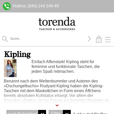
Hotline: (040) 244 249-49
0
Kipling
Einfach Affenstark! Kipling steht für
feminine und funktionale Taschen, die
jeden Spaß mitmachen.
Benannt nach dem Weltenbummler und Autoren des
»
Dschungelbuchs
«
Rudyard Kipling haben die Kipling-
Taschen mit dem Maskottchen in Form eines Äffchens
bereits absoluten Kultstatus erlangt. Vor allem der
Klassiker
»
Defea
«
ist bei Frauen ein beliebter Begleiter im
Alltag und auf Reisen.
Leider sind für Ihre
Filter