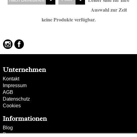
Die Taschen und Geldbörsen von Kipling sind ebenso
modisch wie praktisch, außerdem hochwertig robust und
Auswahl zur Zeit
das alles zu absolut erschwinglichen Preisen!
keine Produkte verfügbar.
Unternehmen
Kontakt
Impressum
AGB
Datenschutz
Cookies
Informationen
Blog
Presse