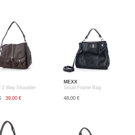
MEXX
 2 Way Shoulder
Small Frame Bag
€
38,00 €
48,00 €