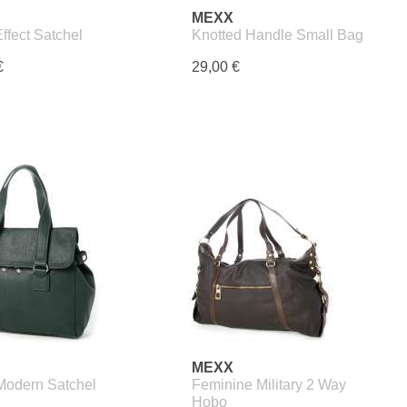
MEXX
ffect Satchel
Knotted Handle Small Bag
€
29,00 €
MEXX
Modern Satchel
Feminine Military 2 Way
Hobo