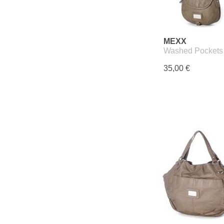
MEXX
Washed Pockets
35,00 €