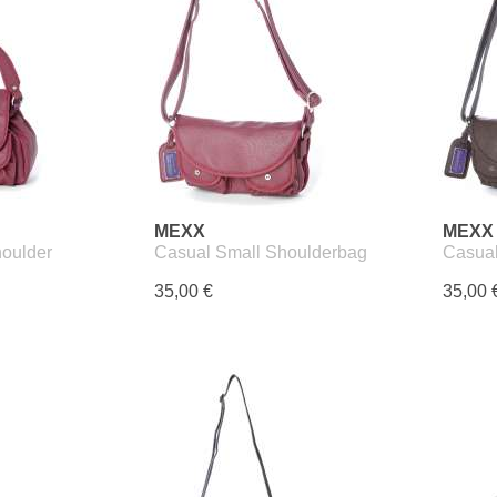
MEXX
MEXX
oulder
Casual Small Shoulderbag
Casual
35,00 €
35,00 