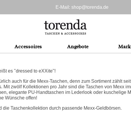
E-Mail: shop@
torenda.de
Accessoires
Angebote
Mark
ißt es "dressed to eXXite"!
türlich auch für die Mexx-Taschen, denn zum Sortiment zählt sei
. Mit zwölf Kollektionen pro Jahr sind die Taschen von Mexx imm
n, elegante PU-Handtaschen im Lederlook oder kuschelige Mod
ne Wünsche offen!
d die Taschenkollektion durch passende Mexx-Geldbörsen.