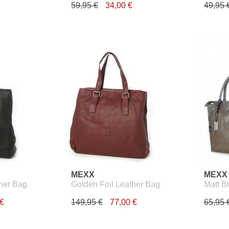
59,95 €
34,00 €
49,95 
MEXX
MEXX
ther Bag
Golden Foil Leather Bag
Matt B
 €
149,95 €
77,00 €
65,95 