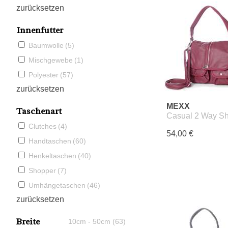
zurücksetzen
Innenfutter
Baumwolle
(5)
Mischgewebe
(1)
Polyester
(57)
zurücksetzen
MEXX
Taschenart
Casual 2 Way Sh
Clutches
(4)
54,00 €
Handtaschen
(60)
Henkeltaschen
(40)
Shopper
(7)
Umhängetaschen
(46)
zurücksetzen
Breite
10cm - 50cm (63)