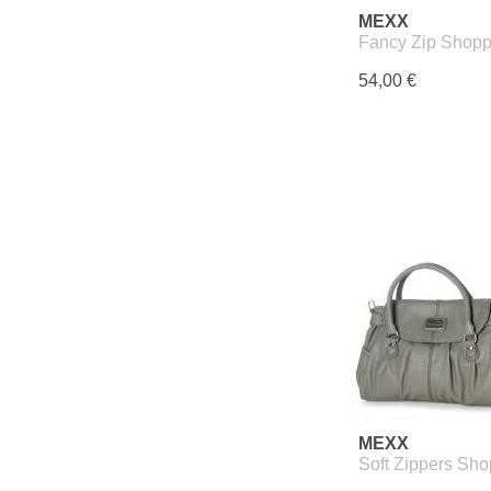
MEXX
Fancy Zip Shopp
54,00 €
MEXX
Soft Zippers Sho