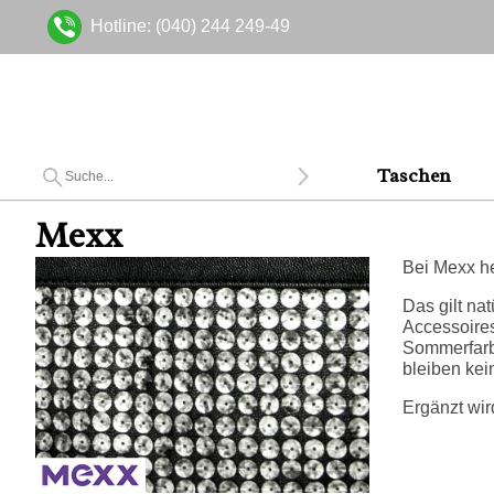
Hotline: (040) 244 249-49
Taschen
Mexx
Bei Mexx he
Das gilt na
Accessoires
Sommerfarbe
bleiben kei
Ergänzt wir