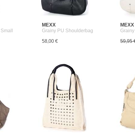
MEXX
MEXX
 Small
Grainy PU Shoulderbag
Grainy
58,00 €
59,95 