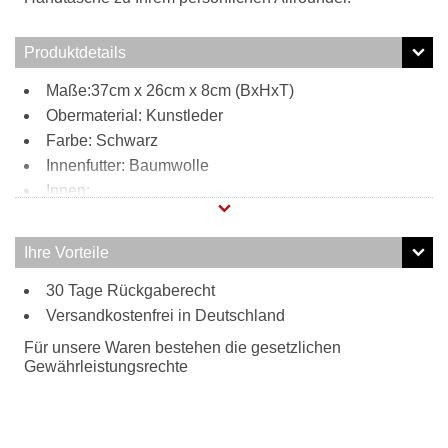
Produktdetails
Maße:37cm x 26cm x 8cm (BxHxT)
Obermaterial: Kunstleder
Farbe: Schwarz
Innenfutter: Baumwolle
Innen:
Reißverschlussfach
2 Steckfächer
Ihre Vorteile
Außen:
30 Tage Rückgaberecht
Längenverstellbarer Schulterriemen
Versandkostenfrei in Deutschland
Umschlag magnetisch
Tragweise:
Für unsere Waren bestehen die gesetzlichen
Schulterriemen
Gewährleistungsrechte
Besonderheiten:
Längenverstellbarer Schulterriemen