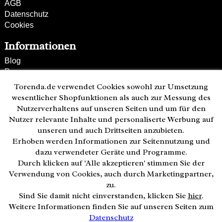
AGB
Datenschutz
Cookies
Informationen
Blog
Presse
Partner
Torenda.de verwendet Cookies sowohl zur Umsetzung
Versand und Zahlung
wesentlicher Shopfunktionen als auch zur Messung des
Bestellung wiederrufen
Nutzerverhaltens auf unseren Seiten und um für den
Nutzer relevante Inhalte und personaliserte Werbung auf
Kunden-Hotline
unseren und auch Drittseiten anzubieten.
(040) 244 249-49
Erhoben werden Informationen zur Seitennutzung und
Mo - Fr 08:00 - 18:00
dazu verwendeter Geräte und Programme.
Durch klicken auf 'Alle akzeptieren' stimmen Sie der
Zahlweisen:
Verwendung von Cookies, auch durch Marketingpartner,
zu.
Sind Sie damit nicht einverstanden, klicken Sie
hier
.
Weitere Informationen finden Sie auf unseren Seiten zum
Datenschutz