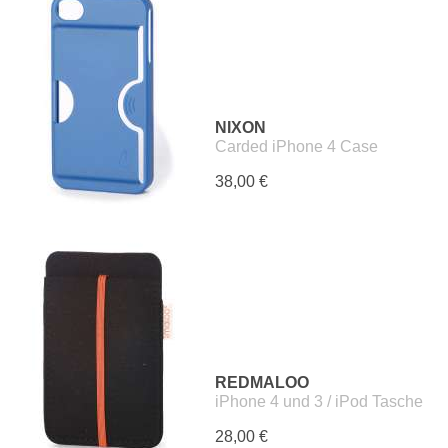
NIXON
Carded iPhone 4 Case
38,00 €
REDMALOO
iPhone 4 und 3 / iPod Tasche
28,00 €