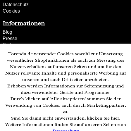
Datenschutz
Cookies
Informationen
Blog
Presse
Partner
Versand und Zahlung
Torenda.de verwendet Cookies sowohl zur Umsetzung
Bestellung wiederrufen
wesentlicher Shopfunktionen als auch zur Messung des
Nutzerverhaltens auf unseren Seiten und um für den
Kunden-Hotline
Nutzer relevante Inhalte und personaliserte Werbung auf
(040) 244 249-49
unseren und auch Drittseiten anzubieten.
Mo - Fr 08:00 - 18:00
Erhoben werden Informationen zur Seitennutzung und
• geöffnet
dazu verwendeter Geräte und Programme.
Durch klicken auf 'Alle akzeptieren' stimmen Sie der
Zahlweisen:
Verwendung von Cookies, auch durch Marketingpartner,
zu.
Sind Sie damit nicht einverstanden, klicken Sie
hier
.
Weitere Informationen finden Sie auf unseren Seiten zum