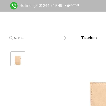
• geöffnet
Hotline: (040) 244 249-49
Taschen