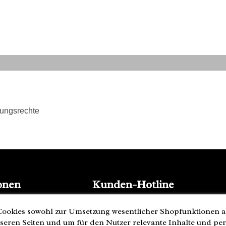
tungsrechte
onen
Kunden-Hotline
(040) 244 249-49
ookies sowohl zur Umsetzung wesentlicher Shopfunktionen a
Mo - Fr 08:00 - 18:00
seren Seiten und um für den Nutzer relevante Inhalte und pe
• geöffnet