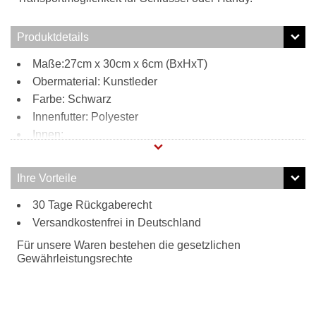
Produktdetails
Maße:27cm x 30cm x 6cm (BxHxT)
Obermaterial: Kunstleder
Farbe: Schwarz
Innenfutter: Polyester
Innen:
2 Steckfächer
Reißverschlussfach
Ihre Vorteile
Außen:
30 Tage Rückgaberecht
Steckfach
Tragweise:
Versandkostenfrei in Deutschland
Schulterriemen
Für unsere Waren bestehen die gesetzlichen
Besonderheiten:
Gewährleistungsrechte
verstellbarer Schulterriemen