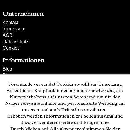
Unternehmen
Kontakt
Impressum
AGB
Datenschutz
Cookies
Informationen
Blog
Presse
Partner
Torenda.de verwendet Cookies sowohl zur Umsetzung
Versand und Zahlung
wesentlicher Shopfunktionen als auch zur Messung des
Bestellung wiederrufen
Nutzerverhaltens auf unseren Seiten und um für den
Nutzer relevante Inhalte und personaliserte Werbung auf
Kunden-Hotline
unseren und auch Drittseiten anzubieten.
(040) 244 249-49
Erhoben werden Informationen zur Seitennutzung und
Mo - Fr 08:00 - 18:00
dazu verwendeter Geräte und Programme.
Durch klicken auf 'Alle akzeptieren' stimmen Sie der