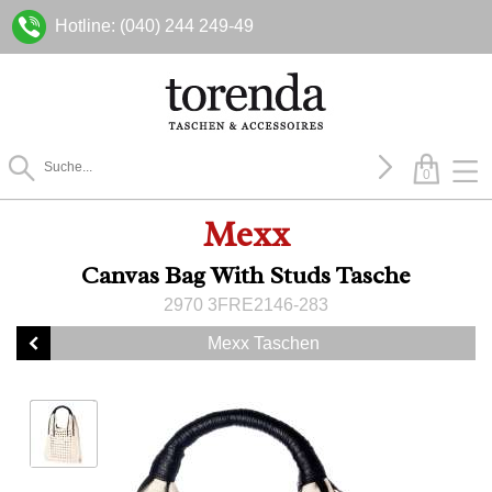
Hotline: (040) 244 249-49
0
Mexx
Canvas Bag With Studs Tasche
2970 3FRE2146-283
Mexx Taschen