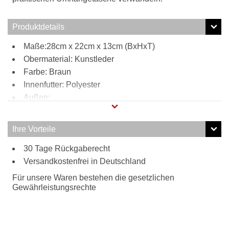
Produktdetails
Maße:28cm x 22cm x 13cm (BxHxT)
Obermaterial: Kunstleder
Farbe: Braun
Innenfutter: Polyester
Außen:
2 Steckfächer
Tragweise:
Ihre Vorteile
Henkel
30 Tage Rückgaberecht
Schulterriemen
Besonderheiten:
Versandkostenfrei in Deutschland
verstell- und abnehmbarer Schulterriemen
Für unsere Waren bestehen die gesetzlichen
Gewährleistungsrechte