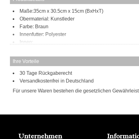
Maße:35cm x 30.5cm x 15cm (BxHxT)
Obermaterial: Kunstleder
Farbe: Braun
Innenfutter: Polyester
Innen:
2 Steckfächer
Reißverschlussfach
Ihre Vorteile
Außen:
30 Tage Rückgaberecht
Steckfach
Tragweise:
Versandkostenfrei in Deutschland
Henkel
Für unsere Waren bestehen die gesetzlichen Gewährleis
Unternehmen
Informati