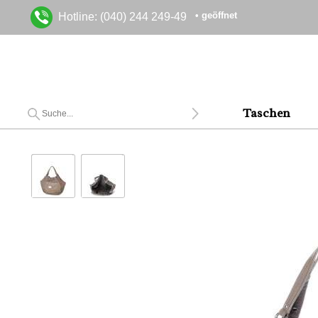
• geöffnet
Hotline: (040) 244 249-49
Taschen