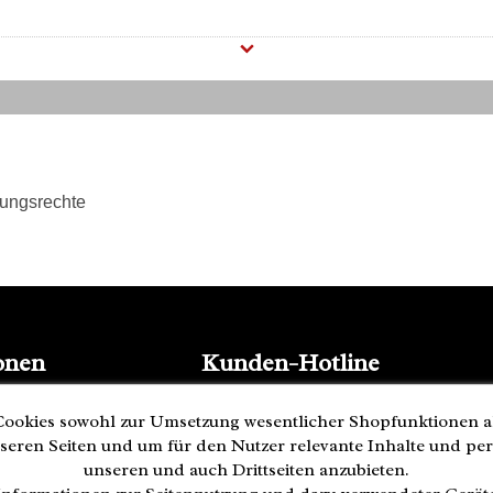
tungsrechte
onen
Kunden-Hotline
(040) 244 249-49
ookies sowohl zur Umsetzung wesentlicher Shopfunktionen a
Mo - Fr 08:00 - 18:00
seren Seiten und um für den Nutzer relevante Inhalte und pe
• geöffnet
Zahlung
unseren und auch Drittseiten anzubieten.
ederrufen