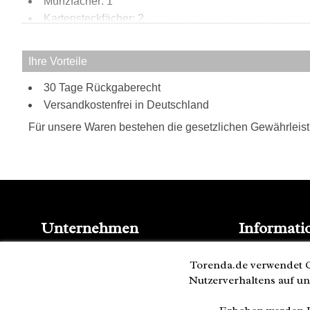
Münzfächer: 1
Kartensteckfächer: 2
Scheinfächer: 2
Innen:
Ihre Vorteile
2 große Scheinfächer
30 Tage Rückgaberecht
Versandkostenfrei in Deutschland
Für unsere Waren bestehen die gesetzlichen Gewährleis
Unternehmen
Informati
Kontakt
Blog
Impressum
Torenda.de verwendet C
Presse
AGB
Nutzerverhaltens auf un
Partner
Datenschutz
Versand und 
Cookies
Bestellung wi