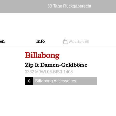
30 Tage Rückgaberecht
Versandkostenfrei in Deutschland
en
Info
Warenkorb (
0
)
Billabong
Zip It Damen-Geldbörse
3332 M9WL06-BIS3-1408
Billabong Accessoires