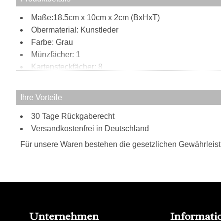
Maße:18.5cm x 10cm x 2cm (BxHxT)
Obermaterial: Kunstleder
Farbe: Grau
Münzfächer: 1
Kartensteckfächer: 8
Scheinfächer: 4
Innen:
Ihre Vorteile
8 Kartensteckfächer
30 Tage Rückgaberecht
1 Münzfach
Versandkostenfrei in Deutschland
4 Scheinfächer
Außen:
Für unsere Waren bestehen die gesetzlichen Gewährleis
Cowboybag Logo
Unternehmen
Informati