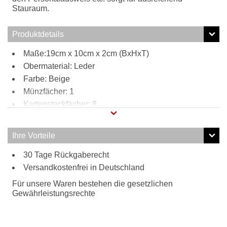
Stauraum.
Produktdetails
Maße:19cm x 10cm x 2cm (BxHxT)
Obermaterial: Leder
Farbe: Beige
Münzfächer: 1
Kartensteckfächer: 8
Scheinfächer: 2
Innen:
Ihre Vorteile
8 Kartensteckfächer
30 Tage Rückgaberecht
2 Scheinfächer
Versandkostenfrei in Deutschland
1 Münzfach
2 Steckfächer
Für unsere Waren bestehen die gesetzlichen
Außen:
Gewährleistungsrechte
Cowboysbag Logo
Besonderheiten: