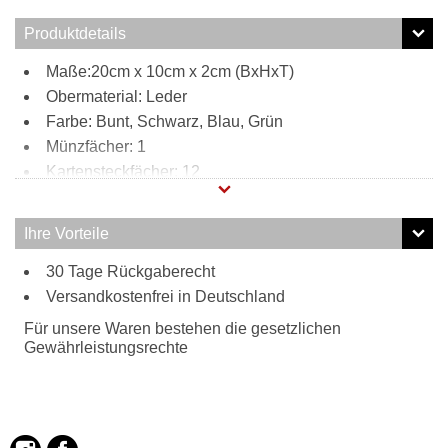
Produktdetails
Maße:20cm x 10cm x 2cm (BxHxT)
Obermaterial: Leder
Farbe: Bunt, Schwarz, Blau, Grün
Münzfächer: 1
Kartensteckfächer: 12
Scheinfächer: 2
Innen:
Ihre Vorteile
12 Kartensteckfächer
30 Tage Rückgaberecht
2 Scheinfächer
Versandkostenfrei in Deutschland
1 Münzfach
Außen:
Für unsere Waren bestehen die gesetzlichen
1 Reißverschlussfach
Gewährleistungsrechte
Tragweise:
mit Handgelenkschlaufe
Besonderheiten:
hochwertiges Leder