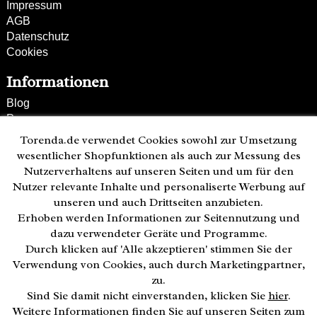
Impressum
AGB
Datenschutz
Cookies
Informationen
Blog
Presse
Partner
Torenda.de verwendet Cookies sowohl zur Umsetzung
Versand und Zahlung
wesentlicher Shopfunktionen als auch zur Messung des
Bestellung wiederrufen
Nutzerverhaltens auf unseren Seiten und um für den
Nutzer relevante Inhalte und personaliserte Werbung auf
Kunden-Hotline
unseren und auch Drittseiten anzubieten.
(040) 244 249-49
Erhoben werden Informationen zur Seitennutzung und
Mo - Fr 08:00 - 18:00
dazu verwendeter Geräte und Programme.
Durch klicken auf 'Alle akzeptieren' stimmen Sie der
Zahlweisen:
Verwendung von Cookies, auch durch Marketingpartner,
zu.
Sind Sie damit nicht einverstanden, klicken Sie
hier
.
Weitere Informationen finden Sie auf unseren Seiten zum