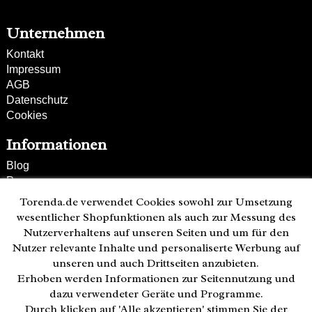
Unternehmen
Kontakt
Impressum
AGB
Datenschutz
Cookies
Informationen
Blog
Presse
Partner
Torenda.de verwendet Cookies sowohl zur Umsetzung
Versand und Zahlung
wesentlicher Shopfunktionen als auch zur Messung des
Bestellung wiederrufen
Nutzerverhaltens auf unseren Seiten und um für den
Nutzer relevante Inhalte und personaliserte Werbung auf
Kunden-Hotline
unseren und auch Drittseiten anzubieten.
(040) 244 249-49
Erhoben werden Informationen zur Seitennutzung und
Mo - Fr 08:00 - 18:00
dazu verwendeter Geräte und Programme.
Durch klicken auf 'Alle akzeptieren' stimmen Sie der