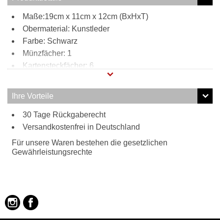
Maße:19cm x 11cm x 12cm (BxHxT)
Obermaterial: Kunstleder
Farbe: Schwarz
Münzfächer: 1
Kartensteckfächer: 6
Scheinfächer: 2
Innen:
Ihre Vorteile
6 Kartensteckfächer
30 Tage Rückgaberecht
1 Münzfach
Versandkostenfrei in Deutschland
2 Scheinfächer
Tragweise:
Für unsere Waren bestehen die gesetzlichen
Handgelenkschlaufe
Gewährleistungsrechte
Besonderheiten:
hochwertiges Leder