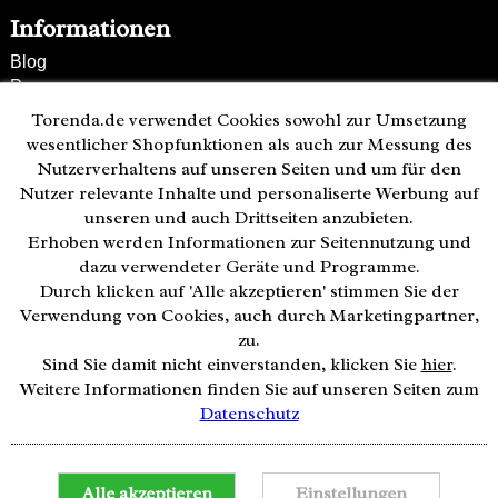
Informationen
Blog
Presse
Partner
Torenda.de verwendet Cookies sowohl zur Umsetzung
Versand und Zahlung
wesentlicher Shopfunktionen als auch zur Messung des
Bestellung wiederrufen
Nutzerverhaltens auf unseren Seiten und um für den
Nutzer relevante Inhalte und personaliserte Werbung auf
Kunden-Hotline
unseren und auch Drittseiten anzubieten.
(040) 244 249-49
Erhoben werden Informationen zur Seitennutzung und
Mo - Fr 08:00 - 18:00
dazu verwendeter Geräte und Programme.
Durch klicken auf 'Alle akzeptieren' stimmen Sie der
Zahlweisen:
Verwendung von Cookies, auch durch Marketingpartner,
zu.
Sind Sie damit nicht einverstanden, klicken Sie
hier
.
Weitere Informationen finden Sie auf unseren Seiten zum
Datenschutz
© 2026 by Uhrzeit.org
Notwendige Cookies
Alle akzeptieren