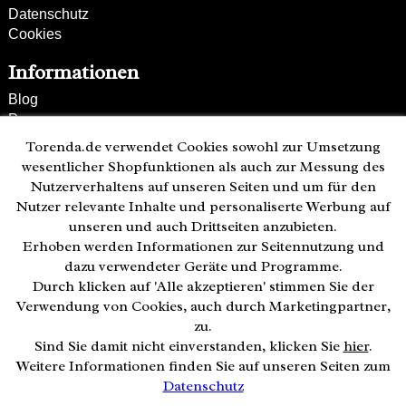
Datenschutz
Cookies
Informationen
Blog
Presse
Partner
Torenda.de verwendet Cookies sowohl zur Umsetzung
Versand und Zahlung
wesentlicher Shopfunktionen als auch zur Messung des
Bestellung wiederrufen
Nutzerverhaltens auf unseren Seiten und um für den
Nutzer relevante Inhalte und personaliserte Werbung auf
Kunden-Hotline
unseren und auch Drittseiten anzubieten.
(040) 244 249-49
Erhoben werden Informationen zur Seitennutzung und
Mo - Fr 08:00 - 18:00
dazu verwendeter Geräte und Programme.
Durch klicken auf 'Alle akzeptieren' stimmen Sie der
Zahlweisen:
Verwendung von Cookies, auch durch Marketingpartner,
zu.
Sind Sie damit nicht einverstanden, klicken Sie
hier
.
Weitere Informationen finden Sie auf unseren Seiten zum
Datenschutz