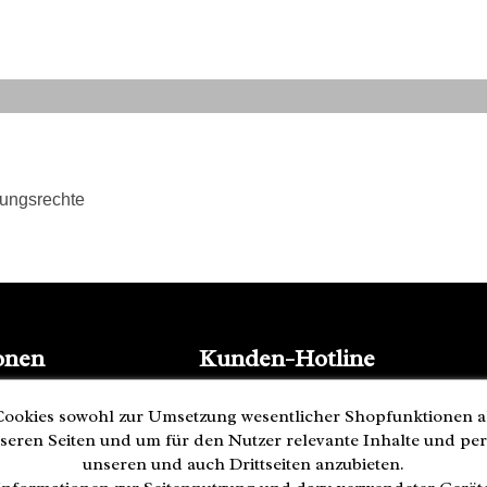
tungsrechte
onen
Kunden-Hotline
(040) 244 249-49
ookies sowohl zur Umsetzung wesentlicher Shopfunktionen a
Mo - Fr 08:00 - 18:00
seren Seiten und um für den Nutzer relevante Inhalte und pe
Zahlung
unseren und auch Drittseiten anzubieten.
ederrufen