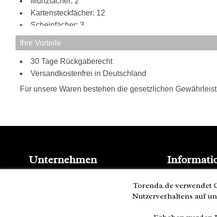
Münzfächer: 2
Kartensteckfächer: 12
Scheinfächer: 3
Ihre Vorteile
30 Tage Rückgaberecht
Versandkostenfrei in Deutschland
Für unsere Waren bestehen die gesetzlichen Gewährleis
Unternehmen
Informati
Kontakt
Blog
Impressum
Torenda.de verwendet C
Presse
AGB
Nutzerverhaltens auf un
Partner
Datenschutz
Versand und 
Cookies
Bestellung wi