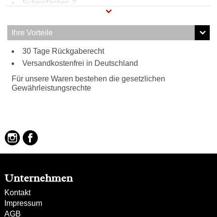
Scheinfächer: 2
Kartensteckfächer: 13
Innen:
Ihre Vorteile
2 Steckfächer
30 Tage Rückgaberecht
2 Scheinfächer
Versandkostenfrei in Deutschland
12 Kartensteckfächer
1 transparentes Kartensteckfach
Für unsere Waren bestehen die gesetzlichen
Münzfach
Gewährleistungsrechte
Unternehmen
Kontakt
Impressum
AGB