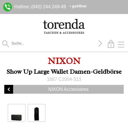
• geöffnet
Hotline: (040) 244 249-49
0
NIXON
Show Up Large Wallet Damen-Geldbörse
1887 C2004-313
NIXON Accessoires