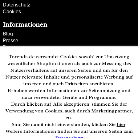
Datenschutz
Cookies
Informationen
Blog
Presse
Partner
Versand und Zahlung
Torenda.de verwendet Cookies sowohl zur Umsetzung
Bestellung wiederrufen
wesentlicher Shopfunktionen als auch zur Messung des
Nutzerverhaltens auf unseren Seiten und um für den
Kunden-Hotline
Nutzer relevante Inhalte und personaliserte Werbung auf
(040) 244 249-49
unseren und auch Drittseiten anzubieten.
Mo - Fr 08:00 - 18:00
Erhoben werden Informationen zur Seitennutzung und
• geöffnet
dazu verwendeter Geräte und Programme.
Durch klicken auf 'Alle akzeptieren' stimmen Sie der
Zahlweisen:
Verwendung von Cookies, auch durch Marketingpartner,
zu.
Sind Sie damit nicht einverstanden, klicken Sie
hier
.
Weitere Informationen finden Sie auf unseren Seiten zum