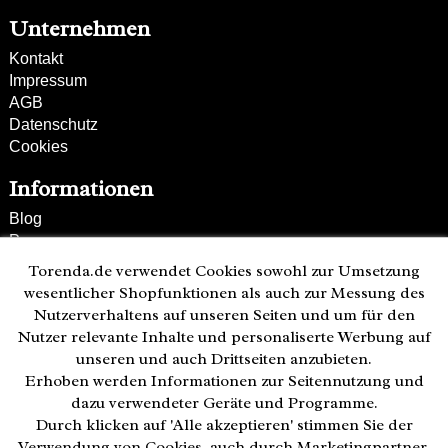
Unternehmen
Kontakt
Impressum
AGB
Datenschutz
Cookies
Informationen
Blog
Presse
Partner
Torenda.de verwendet Cookies sowohl zur Umsetzung
Versand und Zahlung
wesentlicher Shopfunktionen als auch zur Messung des
Bestellung wiederrufen
Nutzerverhaltens auf unseren Seiten und um für den
Nutzer relevante Inhalte und personaliserte Werbung auf
Kunden-Hotline
unseren und auch Drittseiten anzubieten.
(040) 244 249-49
Erhoben werden Informationen zur Seitennutzung und
Mo - Fr 08:00 - 18:00
dazu verwendeter Geräte und Programme.
Durch klicken auf 'Alle akzeptieren' stimmen Sie der
Zahlweisen:
Verwendung von Cookies, auch durch Marketingpartner,