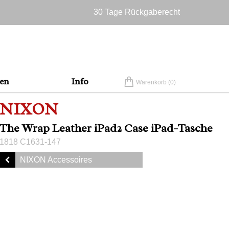
30 Tage Rückgaberecht
Versandkostenfrei in Deutschland
en
Info
Warenkorb (
0
)
NIXON
The Wrap Leather iPad2 Case iPad-Tasche
1818 C1631-147
NIXON Accessoires