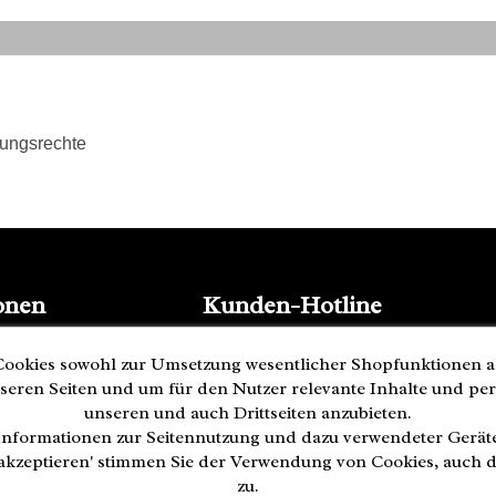
tungsrechte
onen
Kunden-Hotline
(040) 244 249-49
ookies sowohl zur Umsetzung wesentlicher Shopfunktionen a
Mo - Fr 08:00 - 18:00
seren Seiten und um für den Nutzer relevante Inhalte und pe
Zahlung
unseren und auch Drittseiten anzubieten.
nformationen zur Seitennutzung und dazu verwendeter Gerä
ederrufen
e akzeptieren' stimmen Sie der Verwendung von Cookies, auch 
zu.