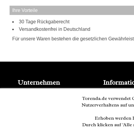
Ihre Vorteile
30 Tage Rückgaberecht
Versandkostenfrei in Deutschland
Für unsere Waren bestehen die gesetzlichen Gewährleis
Unternehmen
Informati
Kontakt
Blog
Impressum
Torenda.de verwendet C
Presse
AGB
Nutzerverhaltens auf un
Partner
Datenschutz
Versand und 
Cookies
Erhoben werden I
Bestellung wi
Durch klicken auf 'All
Zahlweisen: