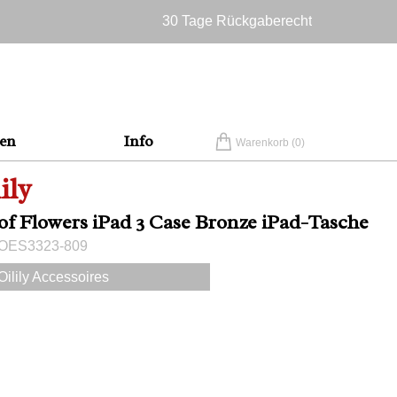
30 Tage Rückgaberecht
Versandkostenfrei in Deutschland
en
Info
Warenkorb (
0
)
ily
of Flowers iPad 3 Case Bronze iPad-Tasche
 OES3323-809
Oilily Accessoires