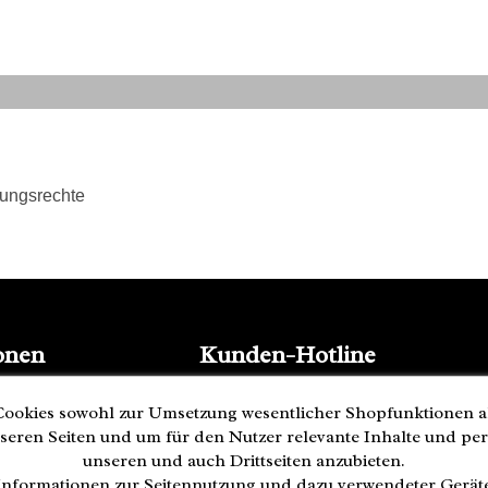
tungsrechte
onen
Kunden-Hotline
(040) 244 249-49
ookies sowohl zur Umsetzung wesentlicher Shopfunktionen a
Mo - Fr 08:00 - 18:00
seren Seiten und um für den Nutzer relevante Inhalte und pe
Zahlung
unseren und auch Drittseiten anzubieten.
nformationen zur Seitennutzung und dazu verwendeter Gerä
ederrufen