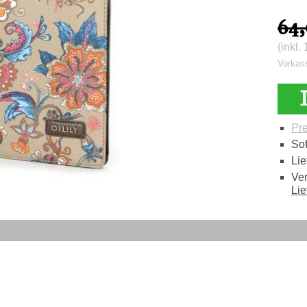
64,
(inkl
Vorkas
Pre
Sof
Lie
Ver
Lie