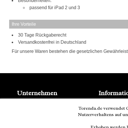
Besonderheiten:
passend für iPad 2 und 3
Ihre Vorteile
30 Tage Rückgaberecht
Versandkostenfrei in Deutschland
Für unsere Waren bestehen die gesetzlichen Gewährleis
Unternehmen
Informati
Kontakt
Blog
Impressum
Torenda.de verwendet C
Presse
AGB
Nutzerverhaltens auf un
Partner
Datenschutz
Versand und 
Cookies
Erhoben werden I
Bestellung wi