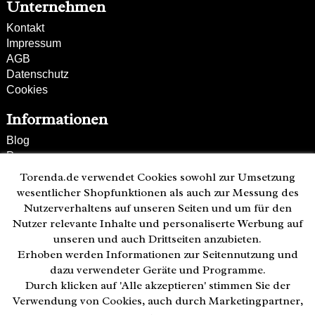
Unternehmen
Kontakt
Impressum
AGB
Datenschutz
Cookies
Informationen
Blog
Presse
Partner
Torenda.de verwendet Cookies sowohl zur Umsetzung
Versand und Zahlung
wesentlicher Shopfunktionen als auch zur Messung des
Bestellung wiederrufen
Nutzerverhaltens auf unseren Seiten und um für den
Nutzer relevante Inhalte und personaliserte Werbung auf
Kunden-Hotline
unseren und auch Drittseiten anzubieten.
(040) 244 249-49
Erhoben werden Informationen zur Seitennutzung und
Mo - Fr 08:00 - 18:00
dazu verwendeter Geräte und Programme.
Durch klicken auf 'Alle akzeptieren' stimmen Sie der
Zahlweisen:
Verwendung von Cookies, auch durch Marketingpartner,