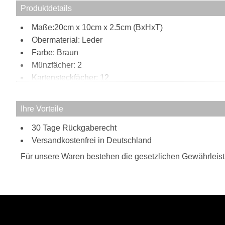
Produktdetails
Maße:20cm x 10cm x 2.5cm (BxHxT)
Obermaterial: Leder
Farbe: Braun
Münzfächer: 2
Kartensteckfächer: 12
Scheinfächer: 3
Innen:
Ihre Vorteile
12 Kartensteckfächer
30 Tage Rückgaberecht
1 Münzfach
Versandkostenfrei in Deutschland
2 Scheinfächer
2 Steckfächer
Für unsere Waren bestehen die gesetzlichen Gewährleis
Außen:
1 Reißverschlussfach
Besonderheiten:
hochwertiges Leder