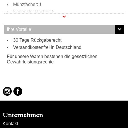
Münzfächer: 1
Kartensteckfächer: 8
Scheinfächer: 4
Innen:
Ihre Vorteile
4 Scheinfächer
30 Tage Rückgaberecht
8 Kartensteckfächer
Versandkostenfrei in Deutschland
Münzfach mit Reißverschluss
Außen:
Für unsere Waren bestehen die gesetzlichen
Glattlederoptik
Gewährleistungsrechte
Unternehmen
Kontakt