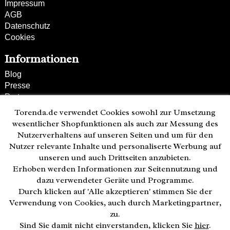
Impressum
AGB
Datenschutz
Cookies
Informationen
Blog
Presse
Partner
Versand und Zahlung
Torenda.de verwendet Cookies sowohl zur Umsetzung
Bestellung wiederrufen
wesentlicher Shopfunktionen als auch zur Messung des
Nutzerverhaltens auf unseren Seiten und um für den
Kunden-Hotline
Nutzer relevante Inhalte und personaliserte Werbung auf
(040) 244 249-49
unseren und auch Drittseiten anzubieten.
Mo - Fr 08:00 - 18:00
Erhoben werden Informationen zur Seitennutzung und
• geöffnet
dazu verwendeter Geräte und Programme.
Durch klicken auf 'Alle akzeptieren' stimmen Sie der
Zahlweisen:
Verwendung von Cookies, auch durch Marketingpartner,
zu.
Sind Sie damit nicht einverstanden, klicken Sie
hier
.