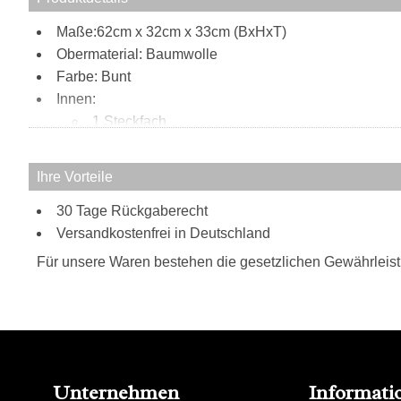
Maße:62cm x 32cm x 33cm (BxHxT)
Obermaterial: Baumwolle
Farbe: Bunt
Innen:
1 Steckfach
Tragweise:
Henkel
Ihre Vorteile
Besonderheiten:
30 Tage Rückgaberecht
auffälliges Design
Versandkostenfrei in Deutschland
Für unsere Waren bestehen die gesetzlichen Gewährleis
Unternehmen
Informati