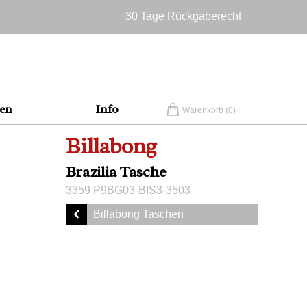
30 Tage Rückgaberecht
Versandkostenfrei in Deutschland
en
Info
Warenkorb (
0
)
Billabong
Brazilia Tasche
3359 P9BG03-BIS3-3503
Billabong Taschen