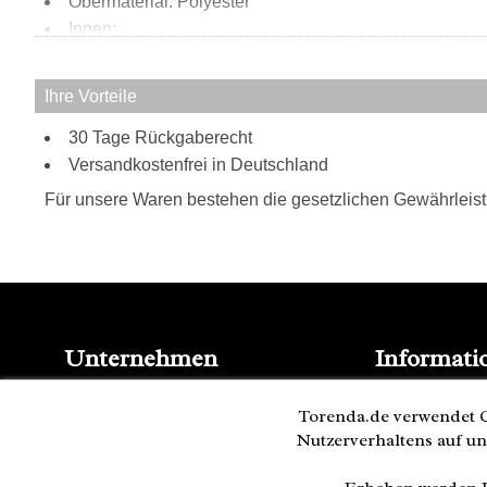
Obermaterial: Polyester
Innen:
2 Hauptfächer
2 Steckfächer
Ihre Vorteile
2 Stifthalter
Außen:
30 Tage Rückgaberecht
Versandkostenfrei in Deutschland
Reißverschlussfach vorne
Klettverschlussfach hinten
Für unsere Waren bestehen die gesetzlichen Gewährleis
Tragweise:
Schultergurt
Besonderheiten:
passend für iPads
verstellbarer Schultergurt
Unternehmen
Informati
Kontakt
Blog
Impressum
Torenda.de verwendet C
Presse
AGB
Nutzerverhaltens auf un
Partner
Datenschutz
Versand und 
Cookies
Bestellung wi