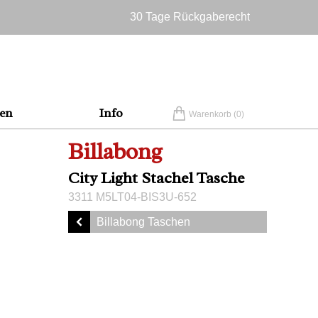
30 Tage Rückgaberecht
Versandkostenfrei in Deutschland
en
Info
Warenkorb (
0
)
Billabong
City Light Stachel Tasche
3311 M5LT04-BIS3U-652
Billabong Taschen