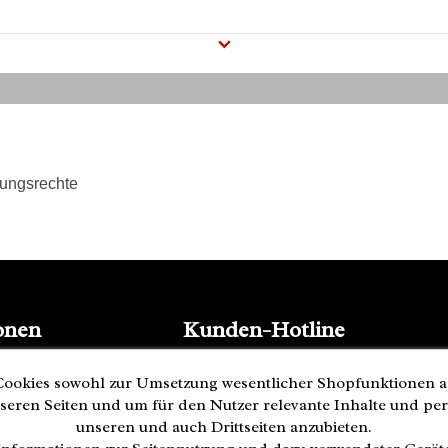
tungsrechte
onen
Kunden-Hotline
(040) 244 249-49
ookies sowohl zur Umsetzung wesentlicher Shopfunktionen a
Mo - Fr 08:00 - 18:00
seren Seiten und um für den Nutzer relevante Inhalte und pe
Zahlung
unseren und auch Drittseiten anzubieten.
ederrufen