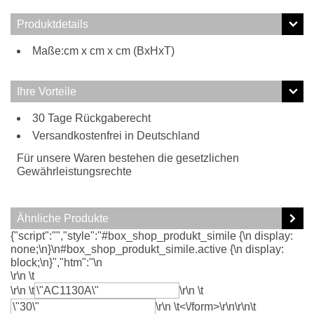
Produktdetails
Maße:cm x cm x cm (BxHxT)
Ihre Vorteile
30 Tage Rückgaberecht
Versandkostenfrei in Deutschland
Für unsere Waren bestehen die gesetzlichen
Gewährleistungsrechte
Ähnliche Produkte
{"script":"","style":"#box_shop_produkt_simile {\n display:
none;\n}\n#box_shop_produkt_simile.active {\n display:
block;\n}","htm":"\n
\r\n \t
\r\n \t
\r\n \t
\r\n \t<\/form>\r\n\r\n\t