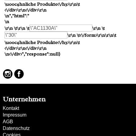
\u00c4hnliche Produkte<\/h3>\r\n\t
<\/div>\r\n<\/div>\r\n
\n","html":"
\n
\r\n \t\r\n \t
\r\n \t
\r\n \t<\/form>\r\n\r\n\t
\u00c4hnliche Produkte<\/h3>\r\n\t
<\/div>\r\n<\/div>\r\n
\n<\/div>","response":null}
Unternehmen
Kontakt
Impressum
AGB
Datenschutz
Cookies