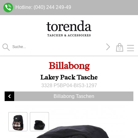
Hotline: (040) 244 249-49
0
Billabong
Lakey Pack Tasche
3328 P5BP04-BIS3-1297
Billabong Taschen