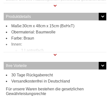
zu bekommen sind, neben zwei praktischen
Reißverschlussfächern zwei Steckfächer vorhanden.
Durch das coole Design auf der Vorderseite des
Produktdetails
Rucksacks, wird dieser zu einem trendigen Eyecatcher
und eignet sich für jede Alltagssituation.
Maße:30cm x 48cm x 15cm (BxHxT)
Obermaterial: Baumwolle
Farbe: Braun
Innen:
1 Laptopfach
Außen:
2 Reißverschlussfächer
Ihre Vorteile
2 Steckfächer
Tragweise:
30 Tage Rückgaberecht
Versandkostenfrei in Deutschland
als Rucksack
Für unsere Waren bestehen die gesetzlichen
Gewährleistungsrechte