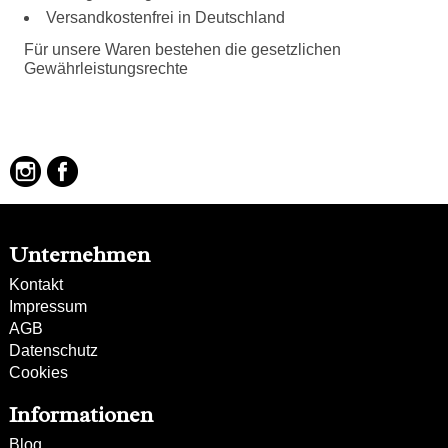
Besonderheiten:
Versandkostenfrei in Deutschland
verstellbarer Schultergurt
Für unsere Waren bestehen die gesetzlichen
Gewährleistungsrechte
Unternehmen
Kontakt
Impressum
AGB
Datenschutz
Cookies
Informationen
Blog