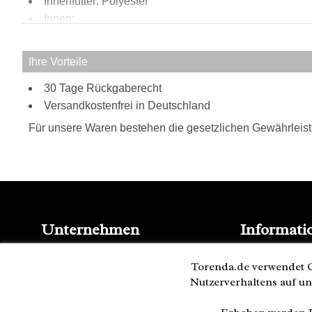
Innenfutter: Polyester
Innen:
2 Steckfächer
Reißverschlussfach
Ihre Vorteile
Tragweise:
30 Tage Rückgaberecht
Henkel
Versandkostenfrei in Deutschland
Für unsere Waren bestehen die gesetzlichen Gewährleis
Unternehmen
Informati
Kontakt
Blog
Impressum
Torenda.de verwendet C
Presse
AGB
Nutzerverhaltens auf un
Partner
Datenschutz
Versand und 
Cookies
Bestellung wi