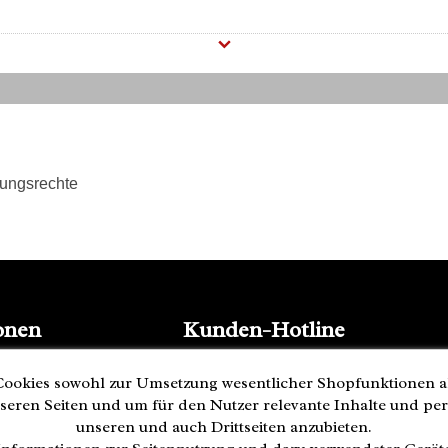
tungsrechte
onen
Kunden-Hotline
(040) 244 249-49
ookies sowohl zur Umsetzung wesentlicher Shopfunktionen a
Mo - Fr 08:00 - 18:00
seren Seiten und um für den Nutzer relevante Inhalte und pe
Zahlung
unseren und auch Drittseiten anzubieten.
ederrufen