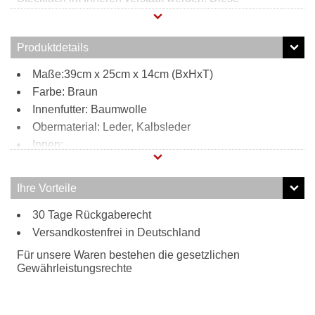
Henkeltasche kann man dank des verstell-und
abnehmbaren Umhängegurts ganz einfach zu einer
Umhängetasche umfunktionieren. Die Musterung auf der
Produktdetails
Außenseite der Tasche macht sie zu etwas ganz
Besonderem.
Maße:39cm x 25cm x 14cm (BxHxT)
Farbe: Braun
Innenfutter: Baumwolle
Obermaterial: Leder, Kalbsleder
Innen:
1 Reißverschlussfach
1 Steckfach
Ihre Vorteile
Außen:
30 Tage Rückgaberecht
Musterung
Tragweise:
Versandkostenfrei in Deutschland
Henkel
Für unsere Waren bestehen die gesetzlichen
Verstell-und Abnehmbarer Umhängegurt
Gewährleistungsrechte