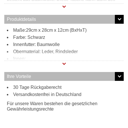
verstell-und abnehmbaren Schultergurts ganz bequem
von der Umhängetasche zur Henkeltasche umfunktioniert
werden.
Produktdetails
Maße:29cm x 28cm x 12cm (BxHxT)
Farbe: Schwarz
Innenfutter: Baumwolle
Obermaterial: Leder, Rindsleder
Innen:
1 Reißverschlussfach
1 Steckfach
Ihre Vorteile
Außen:
30 Tage Rückgaberecht
natürlich genarbtes Rindsleder
Tragweise:
Versandkostenfrei in Deutschland
Henkel
Für unsere Waren bestehen die gesetzlichen
Schultergurt
Gewährleistungsrechte
Besonderheiten:
verstell- und abnehmbarer Schultergurt