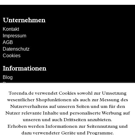
Unternehmen
Kontakt
Impressum
AGB
Datenschutz
Cookies
Informationen
Blog
Presse
Partner
Torenda.de verwendet Cookies sowohl zur Umsetzung
Versand und Zahlung
wesentlicher Shopfunktionen als auch zur Messung des
Bestellung wiederrufen
Nutzerverhaltens auf unseren Seiten und um für den
Nutzer relevante Inhalte und personaliserte Werbung auf
Kunden-Hotline
unseren und auch Drittseiten anzubieten.
(040) 244 249-49
Erhoben werden Informationen zur Seitennutzung und
Mo - Fr 08:00 - 18:00
dazu verwendeter Geräte und Programme.