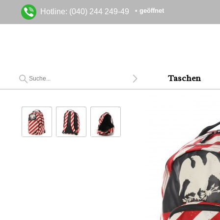
• geöffnet
Hotline: (040) 244 249-49
Taschen