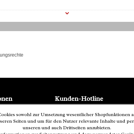
erschluss geschlossen werden
eckfach an der Rückwand des Rucksacks auf
lls mehrere kleinere Steckfächer
tungsrechte
onen
Kunden-Hotline
(040) 244 249-49
ookies sowohl zur Umsetzung wesentlicher Shopfunktionen a
Mo - Fr 08:00 - 18:00
seren Seiten und um für den Nutzer relevante Inhalte und pe
• geöffnet
Zahlung
unseren und auch Drittseiten anzubieten.
ederrufen