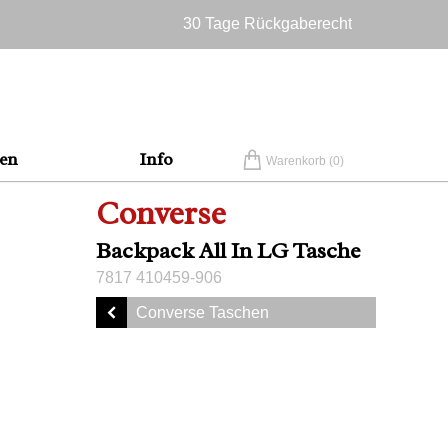
30 Tage Rückgaberecht
Versandkostenfrei in Deutschland
en
Info
Warenkorb (
0
)
Converse
Backpack All In LG Tasche
7817 410459-906
Converse Taschen