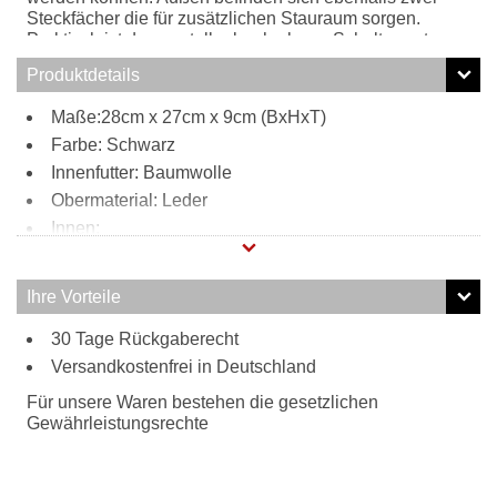
Steckfächer die für zusätzlichen Stauraum sorgen.
Praktisch ist der verstell- abnehmbarer Schultergurt.
Produktdetails
Maße:28cm x 27cm x 9cm (BxHxT)
Farbe: Schwarz
Innenfutter: Baumwolle
Obermaterial: Leder
Innen:
2 Steckfächer
Außen:
Ihre Vorteile
2 Steckfächer
Tragweise:
30 Tage Rückgaberecht
Versandkostenfrei in Deutschland
Schulterriemen
Besonderheiten:
Für unsere Waren bestehen die gesetzlichen
verstell- und abnehmbarer Schultergurt
Gewährleistungsrechte
hochwertiges Leder