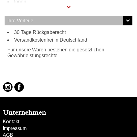
Innen:
Reißverschlussfach
Steckfach
Ihre Vorteile
4 Kartensteckfächer
Tragweise:
30 Tage Rückgaberecht
Versandkostenfrei in Deutschland
Trageschlaufe
als Clutch
Für unsere Waren bestehen die gesetzlichen
Gewährleistungsrechte
Unternehmen
Kontakt
Impressum
AGB