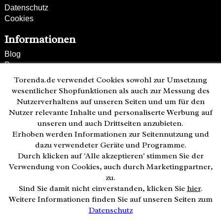
Datenschutz
Cookies
Informationen
Blog
Presse
Partner
Torenda.de verwendet Cookies sowohl zur Umsetzung
Versand und Zahlung
wesentlicher Shopfunktionen als auch zur Messung des
Bestellung wiederrufen
Nutzerverhaltens auf unseren Seiten und um für den
Nutzer relevante Inhalte und personaliserte Werbung auf
Kunden-Hotline
unseren und auch Drittseiten anzubieten.
(040) 244 249-49
Erhoben werden Informationen zur Seitennutzung und
Mo - Fr 08:00 - 18:00
dazu verwendeter Geräte und Programme.
Durch klicken auf 'Alle akzeptieren' stimmen Sie der
Zahlweisen:
Verwendung von Cookies, auch durch Marketingpartner,
zu.
Sind Sie damit nicht einverstanden, klicken Sie
hier
.
Weitere Informationen finden Sie auf unseren Seiten zum
Datenschutz