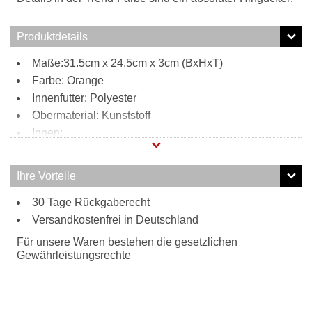
Produktdetails
Maße:31.5cm x 24.5cm x 3cm (BxHxT)
Farbe: Orange
Innenfutter: Polyester
Obermaterial: Kunststoff
Innen:
2 Steckfächer
Außen:
Ihre Vorteile
großes Reißverschlussfach
Tragweise:
30 Tage Rückgaberecht
Versandkostenfrei in Deutschland
Schulterriemen
Besonderheiten:
Für unsere Waren bestehen die gesetzlichen
verstell- und abnehmbarer Schulterriemen
Gewährleistungsrechte
robustes Material