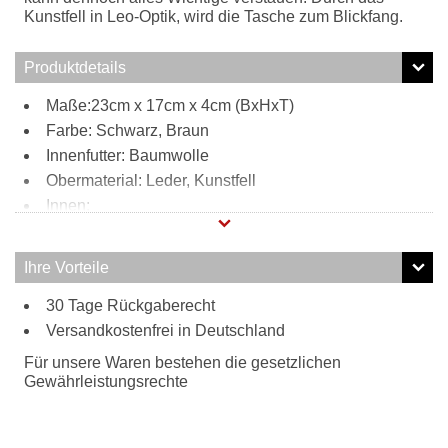
Kunstfell in Leo-Optik, wird die Tasche zum Blickfang.
Produktdetails
Maße:23cm x 17cm x 4cm (BxHxT)
Farbe: Schwarz, Braun
Innenfutter: Baumwolle
Obermaterial: Leder, Kunstfell
Innen:
8 Kartensteckfächer
Reißverschlussfach
Ihre Vorteile
Steckfach vorne
Tragweise:
30 Tage Rückgaberecht
Versandkostenfrei in Deutschland
Handgelenksschlaufe
als Clutch
Für unsere Waren bestehen die gesetzlichen
Besonderheiten:
Gewährleistungsrechte
ausziehbarer Henkel fürs Handgelenk
Leo-Optik