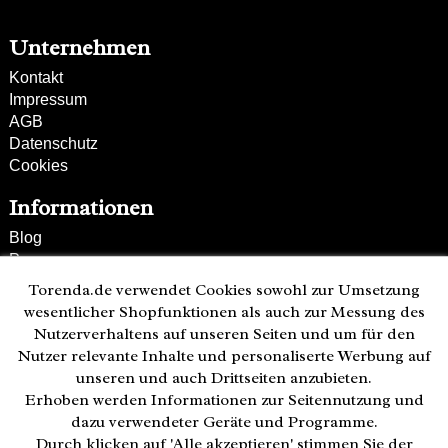
s Garage Logo
passend für und DIN A4 Dokumente und Ordner
Unternehmen
Kontakt
Impressum
AGB
Datenschutz
Cookies
Informationen
Blog
Presse
Partner
Torenda.de verwendet Cookies sowohl zur Umsetzung
Versand und Zahlung
wesentlicher Shopfunktionen als auch zur Messung des
Bestellung wiederrufen
Nutzerverhaltens auf unseren Seiten und um für den
Nutzer relevante Inhalte und personaliserte Werbung auf
Kunden-Hotline
unseren und auch Drittseiten anzubieten.
(040) 244 249-49
Erhoben werden Informationen zur Seitennutzung und
Mo - Fr 08:00 - 18:00
dazu verwendeter Geräte und Programme.
Durch klicken auf 'Alle akzeptieren' stimmen Sie der