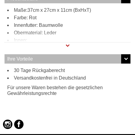
Maße:37cm x 27cm x 11cm (BxHxT)
Farbe: Rot
Innenfutter: Baumwolle
Obermaterial: Leder
Innen:
Reißverschlussfach
2 Steckfächer
Ihre Vorteile
3 Stifthalter
Außen:
30 Tage Rückgaberecht
Versandkostenfrei in Deutschland
Reißverschlussfach vorne
Tragweise:
Für unsere Waren bestehen die gesetzlichen
Tragegriff
Gewährleistungsrechte
Schultergurt
Besonderheiten:
verstell- und abnehmbarer Schultergurt
Lammleder im Vintage-Look
abnehmbarer Schlüsselanhänger mit Frankie´