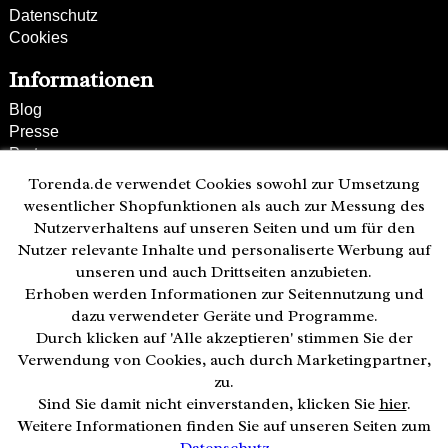
Datenschutz
Cookies
Informationen
Blog
Presse
Partner
Versand und Zahlung
Torenda.de verwendet Cookies sowohl zur Umsetzung
Bestellung wiederrufen
wesentlicher Shopfunktionen als auch zur Messung des
Nutzerverhaltens auf unseren Seiten und um für den
Kunden-Hotline
Nutzer relevante Inhalte und personaliserte Werbung auf
(040) 244 249-49
unseren und auch Drittseiten anzubieten.
Mo - Fr 08:00 - 18:00
Erhoben werden Informationen zur Seitennutzung und
• geöffnet
dazu verwendeter Geräte und Programme.
Durch klicken auf 'Alle akzeptieren' stimmen Sie der
Zahlweisen:
Verwendung von Cookies, auch durch Marketingpartner,
zu.
Sind Sie damit nicht einverstanden, klicken Sie
hier
.
Weitere Informationen finden Sie auf unseren Seiten zum