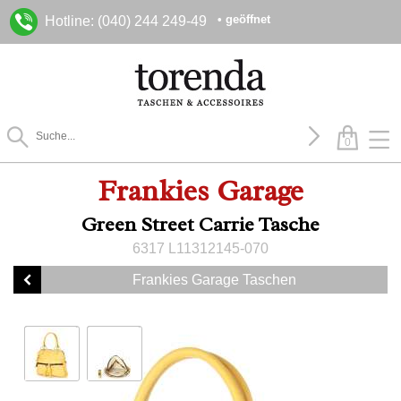
• geöffnet
Hotline: (040) 244 249-49
0
Frankies Garage
Green Street Carrie Tasche
6317 L11312145-070
Frankies Garage Taschen