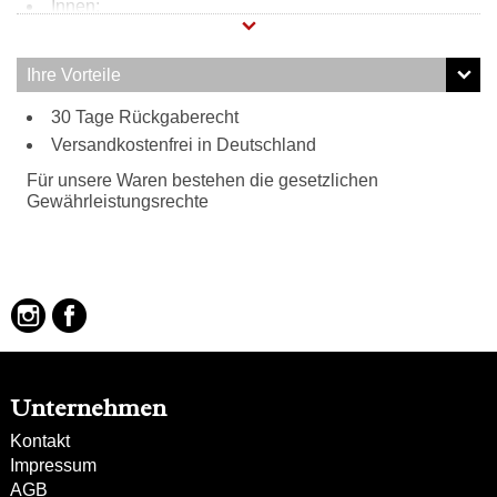
Innen:
Reißverschlussfach
Steckfach
Ihre Vorteile
Handyfach
30 Tage Rückgaberecht
3 Stifthalter
Außen:
Versandkostenfrei in Deutschland
2 Reißverschlussfächer vorne
Für unsere Waren bestehen die gesetzlichen
Tragweise:
Gewährleistungsrechte
Henkel
Schulterriemen
Besonderheiten:
gewaschenes Rindsleder
verstell- und abnehmbarer Schulterriemen
abnehmbarer Schlüsselanhänger mit Frankie´
s Garage Logo
Unternehmen
Kontakt
Impressum
AGB