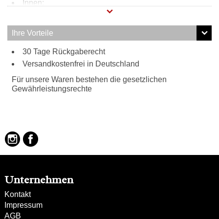
Innen:
Reißverschlussfach
Steckfach
Ihre Vorteile
Handyfach
30 Tage Rückgaberecht
3 Stifthalter
Tragweise:
Versandkostenfrei in Deutschland
Henkel
Für unsere Waren bestehen die gesetzlichen
Schulterriemen
Gewährleistungsrechte
Besonderheiten:
wundervoll weiches Leder
verstell- und abnehmbarer Schulterriemen
überdimensionaler Reißverschluss
abnehmbarer Schlüsselanhänger mit Frankie´
s Garage Logo
schützende Nieten am Taschenboden
Unternehmen
Kontakt
Impressum
AGB