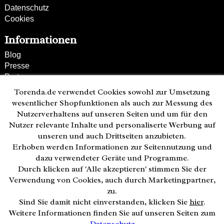
Datenschutz
Cookies
Informationen
Blog
Presse
Partner
Versand und Zahlung
Torenda.de verwendet Cookies sowohl zur Umsetzung
Bestellung wiederrufen
wesentlicher Shopfunktionen als auch zur Messung des
Nutzerverhaltens auf unseren Seiten und um für den
Kunden-Hotline
Nutzer relevante Inhalte und personaliserte Werbung auf
(040) 244 249-49
unseren und auch Drittseiten anzubieten.
Mo - Fr 08:00 - 18:00
Erhoben werden Informationen zur Seitennutzung und
• geöffnet
dazu verwendeter Geräte und Programme.
Durch klicken auf 'Alle akzeptieren' stimmen Sie der
Zahlweisen:
Verwendung von Cookies, auch durch Marketingpartner,
zu.
Sind Sie damit nicht einverstanden, klicken Sie
hier
.
Weitere Informationen finden Sie auf unseren Seiten zum