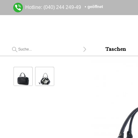
• geöffnet
Hotline: (040) 244 249-49
Taschen