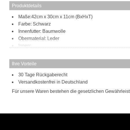
Produktdetails
Maße:42cm x 30cm x 11cm (BxHxT)
Farbe: Schwarz
Innenfutter: Baumwolle
Obermaterial: Leder
Innen:
Reißverschlussfach
Steckfach
Ihre Vorteile
Stiftehalter
30 Tage Rückgaberecht
Handyfach
Tragweise:
Versandkostenfrei in Deutschland
Henkel
Für unsere Waren bestehen die gesetzlichen Gewährleis
Schulterriemen
Besonderheiten:
verstellbarer Schulterriemen