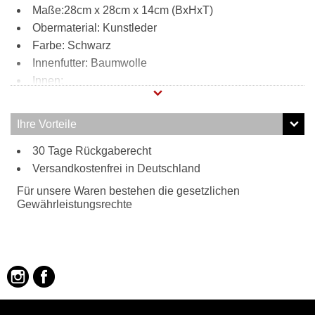
Maße:28cm x 28cm x 14cm (BxHxT)
Obermaterial: Kunstleder
Farbe: Schwarz
Innenfutter: Baumwolle
Innen:
2 Hauptfächer getrennt durch ein
Reißverschlussfach
Ihre Vorteile
ein weiteres Reißverschlussfach
30 Tage Rückgaberecht
2 Steckfächer
Versandkostenfrei in Deutschland
2 Stifthalter
Tragweise:
Für unsere Waren bestehen die gesetzlichen
Schultergurt
Gewährleistungsrechte
Besonderheiten:
verstellbarer Schultergurt