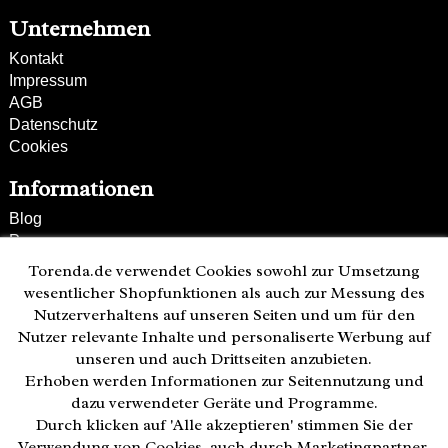
Unternehmen
Kontakt
Impressum
AGB
Datenschutz
Cookies
Informationen
Blog
Presse
Partner
Torenda.de verwendet Cookies sowohl zur Umsetzung
Versand und Zahlung
wesentlicher Shopfunktionen als auch zur Messung des
Bestellung wiederrufen
Nutzerverhaltens auf unseren Seiten und um für den
Nutzer relevante Inhalte und personaliserte Werbung auf
Kunden-Hotline
unseren und auch Drittseiten anzubieten.
(040) 244 249-49
Erhoben werden Informationen zur Seitennutzung und
Mo - Fr 08:00 - 18:00
dazu verwendeter Geräte und Programme.
Durch klicken auf 'Alle akzeptieren' stimmen Sie der
Zahlweisen:
Verwendung von Cookies, auch durch Marketingpartner,