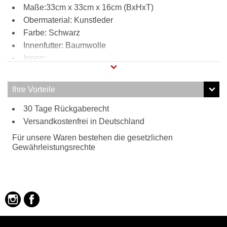
Maße:33cm x 33cm x 16cm (BxHxT)
Obermaterial: Kunstleder
Farbe: Schwarz
Innenfutter: Baumwolle
Innen:
Reißverschlussfach
2 Steckfächer
Ihre Vorteile
2 Stiftfächer
Tragweise:
30 Tage Rückgaberecht
Versandkostenfrei in Deutschland
Henkel
Für unsere Waren bestehen die gesetzlichen
Gewährleistungsrechte