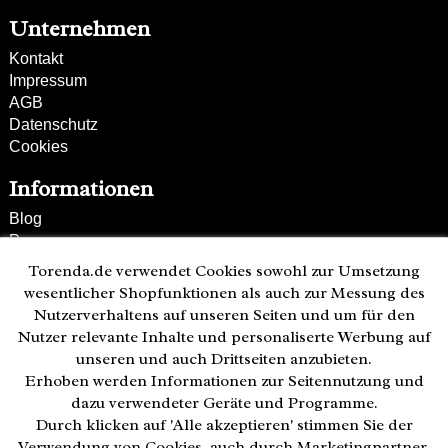
Unternehmen
Kontakt
Impressum
AGB
Datenschutz
Cookies
Informationen
Blog
Presse
Partner
Torenda.de verwendet Cookies sowohl zur Umsetzung
Versand und Zahlung
wesentlicher Shopfunktionen als auch zur Messung des
Bestellung wiederrufen
Nutzerverhaltens auf unseren Seiten und um für den
Nutzer relevante Inhalte und personaliserte Werbung auf
Kunden-Hotline
unseren und auch Drittseiten anzubieten.
(040) 244 249-49
Erhoben werden Informationen zur Seitennutzung und
Mo - Fr 08:00 - 18:00
dazu verwendeter Geräte und Programme.
Durch klicken auf 'Alle akzeptieren' stimmen Sie der
Zahlweisen:
Verwendung von Cookies, auch durch Marketingpartner,