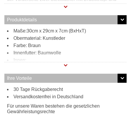
Nieten Applikationen in denen Habseligkeiten sicher und
griffbereit verstaut werden können. Durch den verstell-
und abnehmbaren Schultergurt kann diese Henkeltasche
Produktdetails
bequem zur Umhängetasche umfunktioniert werden.
Maße:30cm x 29cm x 7cm (BxHxT)
Obermaterial: Kunstleder
Farbe: Braun
Innenfutter: Baumwolle
Innen:
1 Reißverschlussfach
2 Steckfächer
Ihre Vorteile
Außen:
30 Tage Rückgaberecht
2 Steckfächer
Tragweise:
Versandkostenfrei in Deutschland
Henkel
Für unsere Waren bestehen die gesetzlichen
Schulterriemen
Gewährleistungsrechte
Besonderheiten:
verstell- und abnehmbarer Schultergurt