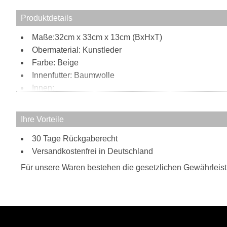
Produktdetails
Maße:32cm x 33cm x 13cm (BxHxT)
Obermaterial: Kunstleder
Farbe: Beige
Innenfutter: Baumwolle
Innen:
1 Reißverschlussfach
1 Steckfach
Ihre Vorteile
3 Stifteschlaufen
30 Tage Rückgaberecht
1 Handyfach
Außen:
Versandkostenfrei in Deutschland
2 Reißverschlussfächer vorne
Für unsere Waren bestehen die gesetzlichen Gewährleis
Tragweise:
Henkel
Schulterriemen
Besonderheiten: