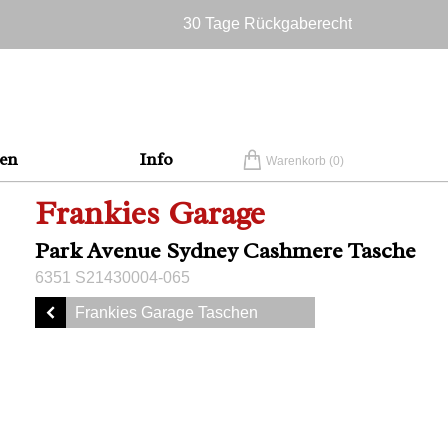
30 Tage Rückgaberecht
Versandkostenfrei in Deutschland
en
Info
Warenkorb (
0
)
Frankies Garage
Park Avenue Sydney Cashmere Tasche
6351 S21430004-065
Frankies Garage Taschen