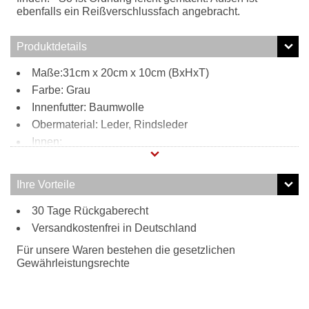
ebenfalls ein Reißverschlussfach angebracht.
Produktdetails
Maße:31cm x 20cm x 10cm (BxHxT)
Farbe: Grau
Innenfutter: Baumwolle
Obermaterial: Leder, Rindsleder
Innen:
3 Steckfächer
1 Reißverschlussfach
Ihre Vorteile
Außen:
30 Tage Rückgaberecht
1 Reißverschlussfach
Tragweise:
Versandkostenfrei in Deutschland
Henkeltasche
Für unsere Waren bestehen die gesetzlichen
Gewährleistungsrechte